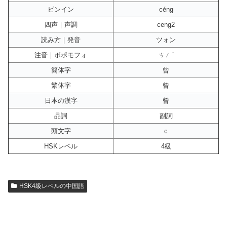
ピンイン
céng
四声｜声調
ceng2
読み方｜発音
ツォン
注音｜ボポモフォ
ㄘㄥˊ
簡体字
曾
繁体字
曾
日本の漢字
曾
品詞
副詞
頭文字
c
HSKレベル
4級
HSK4級レベルの中国語