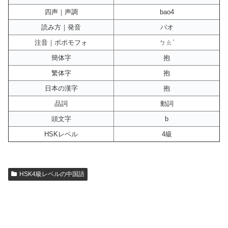
四声｜声調
bao4
読み方｜発音
バオ
注音｜ボポモフォ
ㄅㄠˋ
簡体字
抱
繁体字
抱
日本の漢字
抱
品詞
動詞
頭文字
b
HSKレベル
4級
HSK4級レベルの中国語