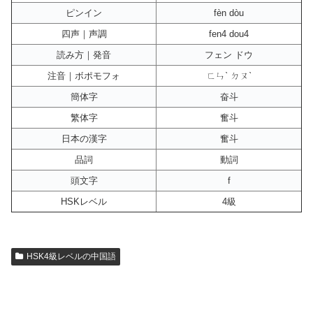
ピンイン
fèn dòu
四声｜声調
fen4 dou4
読み方｜発音
フェン ドウ
注音｜ボポモフォ
ㄈㄣˋ ㄉㄡˋ
簡体字
奋斗
繁体字
奮斗
日本の漢字
奮斗
品詞
動詞
頭文字
f
HSKレベル
4級
HSK4級レベルの中国語