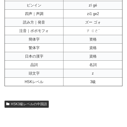
ピンイン
zī gé
四声｜声調
zi1 ge2
読み方｜発音
ズー ゴォ
注音｜ボポモフォ
ㄗ ㄍㄜˊ
簡体字
资格
繁体字
資格
日本の漢字
資格
品詞
名詞
頭文字
z
HSKレベル
3級
HSK3級レベルの中国語