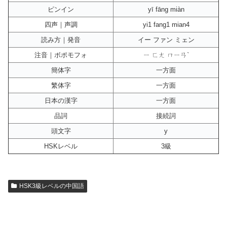
ピンイン
yī fāng miàn
四声｜声調
yi1 fang1 mian4
読み方｜発音
イー ファン ミェン
注音｜ボポモフォ
ㄧ ㄈㄤ ㄇㄧㄢˋ
簡体字
一方面
繁体字
一方面
日本の漢字
一方面
品詞
接続詞
頭文字
y
HSKレベル
3級
HSK3級レベルの中国語