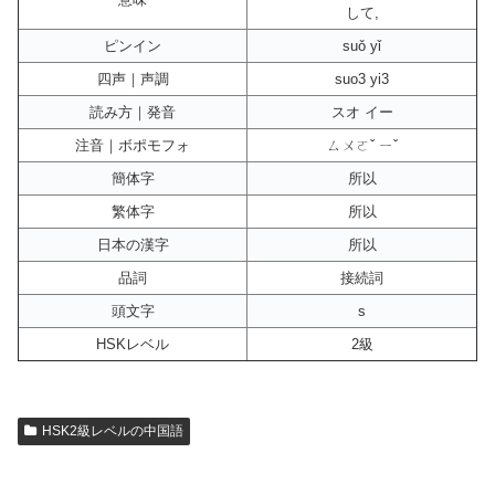
して,
ピンイン
suǒ yǐ
四声｜声調
suo3 yi3
読み方｜発音
スオ イー
注音｜ボポモフォ
ㄙㄨㄛˇ ㄧˇ
簡体字
所以
繁体字
所以
日本の漢字
所以
品詞
接続詞
頭文字
s
HSKレベル
2級
HSK2級レベルの中国語