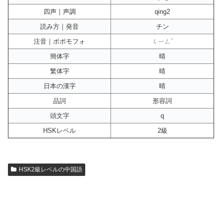
四声｜声調
qing2
読み方｜発音
チン
注音｜ボポモフォ
ㄑㄧㄥˊ
簡体字
晴
繁体字
晴
日本の漢字
晴
品詞
形容詞
頭文字
q
HSKレベル
2級
HSK2級レベルの中国語