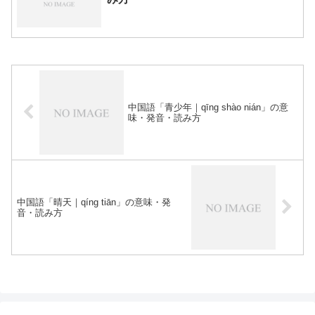
中国語「青少年｜qīng shào nián」の意
味・発音・読み方
中国語「晴天｜qíng tiān」の意味・発
音・読み方