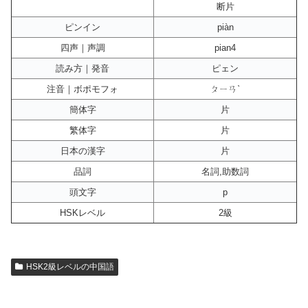
断片
ピンイン
piàn
四声｜声調
pian4
読み方｜発音
ピェン
注音｜ボポモフォ
ㄆㄧㄢˋ
簡体字
片
繁体字
片
日本の漢字
片
品詞
名詞,助数詞
頭文字
p
HSKレベル
2級
HSK2級レベルの中国語