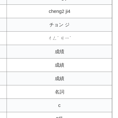
cheng2 ji4
チョン ジ
ㄔㄥˊ ㄐㄧˋ
成绩
成績
成績
名詞
c