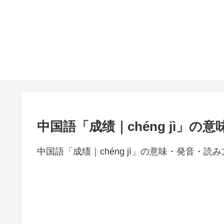
中国語「成绩｜chéng jì」の
中国語「成绩｜chéng jì」の意味・発音・