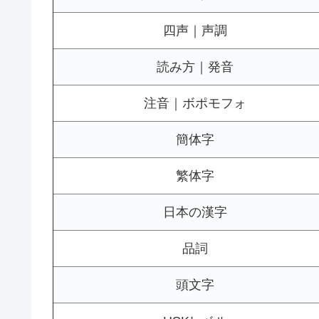
四声｜声調
読み方｜発音
注音｜ボポモフォ
簡体字
繁体字
日本の漢字
品詞
頭文字