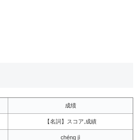
成绩
【名詞】スコア,成績
chéng jì