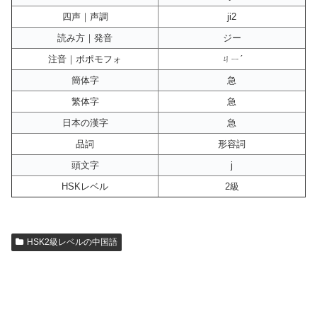
四声｜声調
ji2
読み方｜発音
ジー
注音｜ボポモフォ
ㄐㄧˊ
簡体字
急
繁体字
急
日本の漢字
急
品詞
形容詞
頭文字
j
HSKレベル
2級
HSK2級レベルの中国語