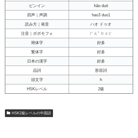
ピンイン
hǎo duō
四声｜声調
hao3 duo1
読み方｜発音
ハオ ドゥオ
注音｜ボポモフォ
ㄏㄠˇ ㄉㄨㄛ
簡体字
好多
繁体字
好多
日本の漢字
好多
品詞
形容詞
頭文字
h
HSKレベル
2級
HSK2級レベルの中国語