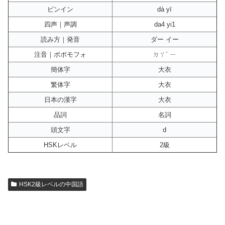
ピンイン
dà yī
四声｜声調
da4 yi1
読み方｜発音
ダー イー
注音｜ボポモフォ
ㄉㄚˋ ㄧ
簡体字
大衣
繁体字
大衣
日本の漢字
大衣
品詞
名詞
頭文字
d
HSKレベル
2級
HSK2級レベルの中国語