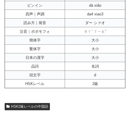
ピンイン
dà xiǎo
四声｜声調
da4 xiao3
読み方｜発音
ダー シァオ
注音｜ボポモフォ
ㄉㄚˋ ㄒㄧㄠˇ
簡体字
大小
繁体字
大小
日本の漢字
大小
品詞
名詞
頭文字
d
HSKレベル
2級
HSK2級レベルの中国語