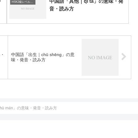
・
中国語「其他｜qí tā」の意味・発
HSK2級レベルの中国語
音・読み方
味・
中国語「出生｜chū shēng」の意
味・発音・読み方
hū mén」の意味・発音・読み方