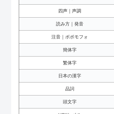
四声｜声調
読み方｜発音
注音｜ボポモフォ
簡体字
繁体字
日本の漢字
品詞
頭文字