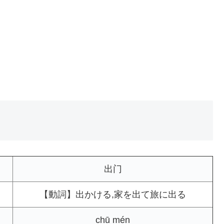
出门
【動詞】出かける,家を出て旅に出る
chū mén