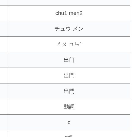
chu1 men2
チュウ メン
ㄔㄨ ㄇㄣˊ
出门
出門
出門
動詞
c