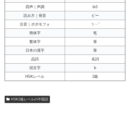
四声｜声調
bi3
読み方｜発音
ビー
注音｜ボポモフォ
ㄅㄧˇ
簡体字
笔
繁体字
筆
日本の漢字
筆
品詞
名詞
頭文字
b
HSKレベル
2級
HSK2級レベルの中国語