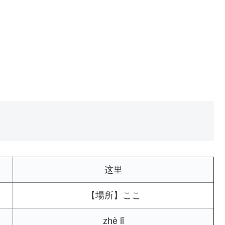
这里
【場所】ここ
zhè lǐ