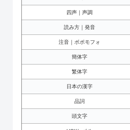
四声｜声調
読み方｜発音
注音｜ボポモフォ
簡体字
繁体字
日本の漢字
品詞
頭文字