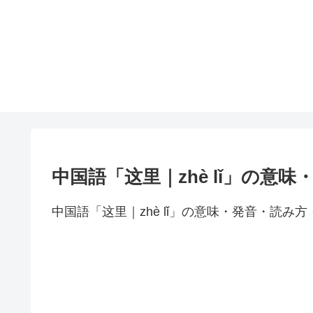
中国語「这里｜zhè lǐ」の意
中国語「这里｜zhè lǐ」の意味・発音・読