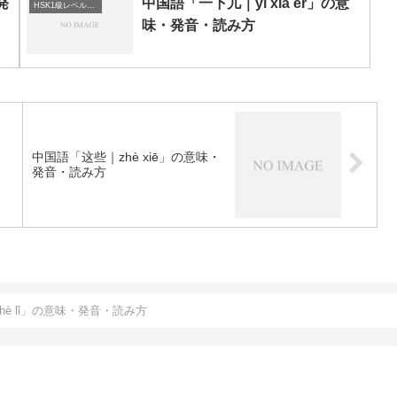
発
中国語「一下儿｜yī xià er」の意
HSK1級レベルの中国語
味・発音・読み方
・
中国語「这些｜zhè xiē」の意味・
発音・読み方
hè lǐ」の意味・発音・読み方