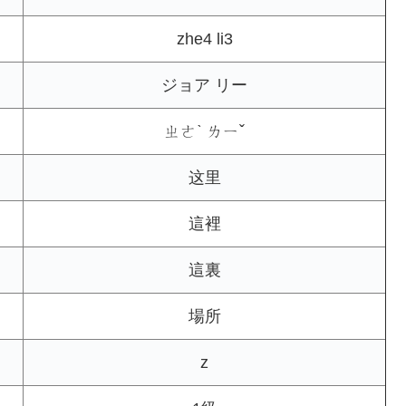
zhe4 li3
ジョア リー
ㄓㄜˋ ㄌㄧˇ
这里
這裡
這裏
場所
z