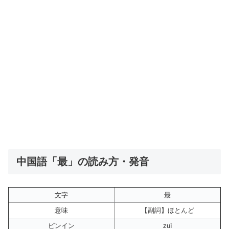
中国語「最」の読み方・発音
文字
最
意味
【副詞】ほとんど
ピンイン
zuì