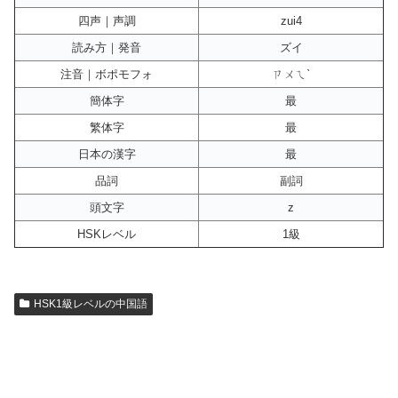
四声｜声調
zui4
読み方｜発音
ズイ
注音｜ボポモフォ
ㄗㄨㄟˋ
簡体字
最
繁体字
最
日本の漢字
最
品詞
副詞
頭文字
z
HSKレベル
1級
HSK1級レベルの中国語