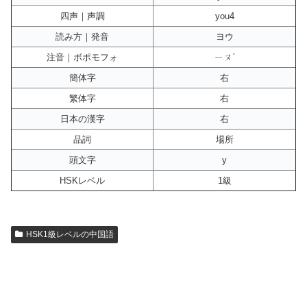
四声｜声調
you4
読み方｜発音
ヨウ
注音｜ボポモフォ
ㄧㄡˋ
簡体字
右
繁体字
右
日本の漢字
右
品詞
場所
頭文字
y
HSKレベル
1級
HSK1級レベルの中国語