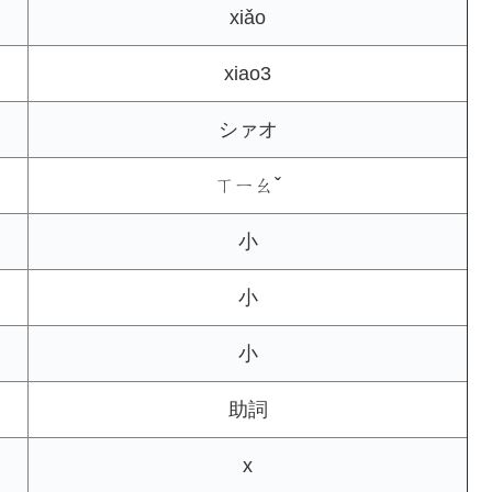
xiǎo
xiao3
シァオ
ㄒㄧㄠˇ
小
小
小
助詞
x