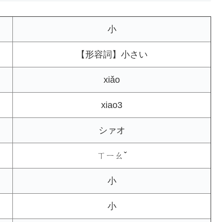
小
【形容詞】小さい
xiǎo
xiao3
シァオ
ㄒㄧㄠˇ
小
小