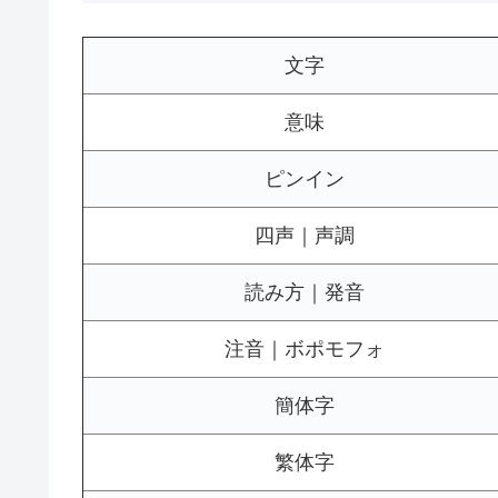
文字
意味
ピンイン
四声｜声調
読み方｜発音
注音｜ボポモフォ
簡体字
繁体字