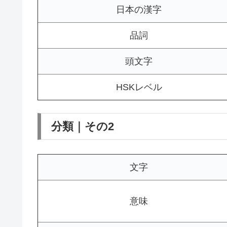
日本の漢字
品詞
頭文字
HSKレベル
分類｜その2
文字
意味