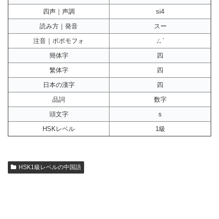
四声｜声調
si4
読み方｜発音
スー
注音｜ボポモフォ
ㄙˋ
簡体字
四
繁体字
四
日本の漢字
四
品詞
数字
頭文字
s
HSKレベル
1級
HSK1級レベルの中国語