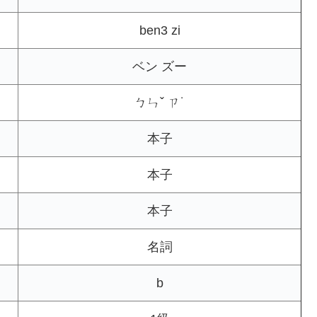
ben3 zi
ベン ズー
ㄅㄣˇ ㄗ˙
本子
本子
本子
名詞
b