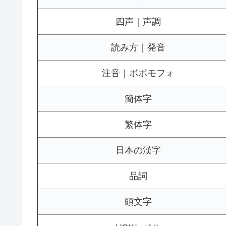
四声｜声調
読み方｜発音
注音｜ボポモフォ
簡体字
繁体字
日本の漢字
品詞
頭文字