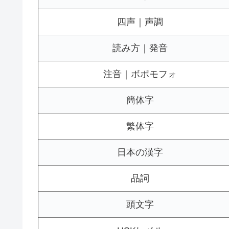
四声｜声調
読み方｜発音
注音｜ボポモフォ
簡体字
繁体字
日本の漢字
品詞
頭文字