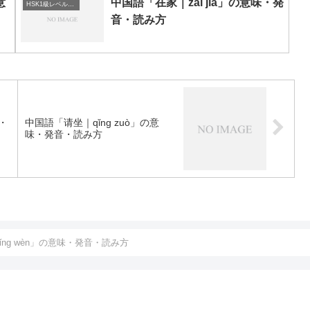
意
中国語「在家｜zài jiā」の意味・発
HSK1級レベルの中国語
音・読み方
味・
中国語「请坐｜qǐng zuò」の意
味・発音・読み方
ng wèn」の意味・発音・読み方