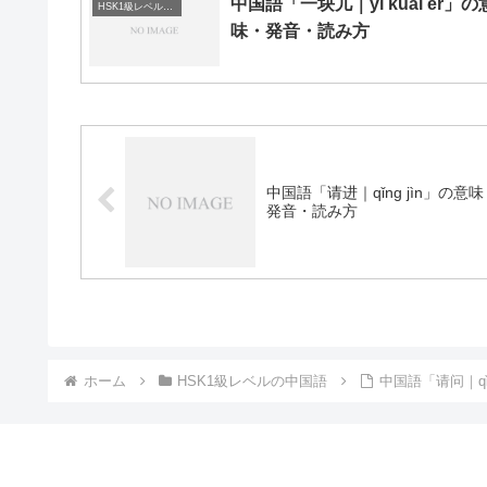
中国語「一块儿｜yī kuài er」の
HSK1級レベルの中国語
味・発音・読み方
中国語「请进｜qǐng jìn」の意
発音・読み方
ホーム
HSK1級レベルの中国語
中国語「请问｜qǐ