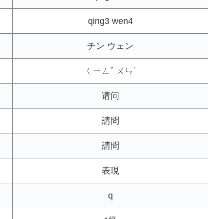
qing3 wen4
チン ウェン
ㄑㄧㄥˇ ㄨㄣˋ
请问
請問
請問
表現
q