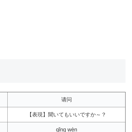
请问
【表現】聞いてもいいですか～？
qǐng wèn