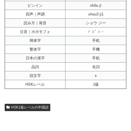
ピンイン
shǒu jī
四声｜声調
shou3 ji1
読み方｜発音
ショウ ジー
注音｜ボポモフォ
ㄕㄡˇ ㄐㄧ
簡体字
手机
繁体字
手機
日本の漢字
手机
品詞
名詞
頭文字
s
HSKレベル
1級
HSK1級レベルの中国語