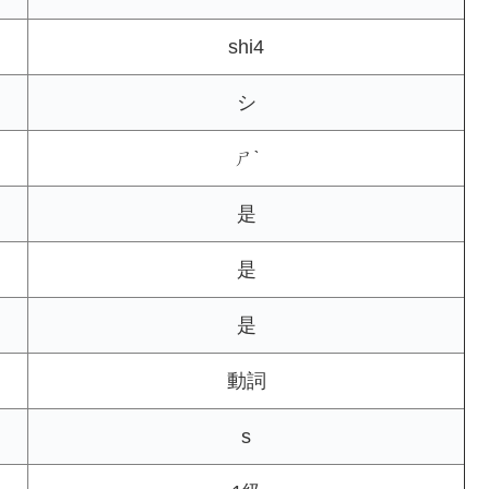
shi4
シ
ㄕˋ
是
是
是
動詞
s