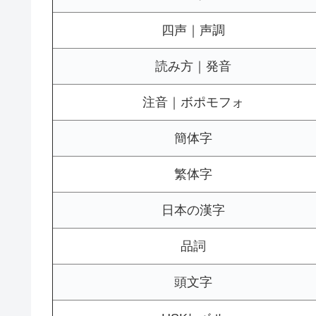
四声｜声調
読み方｜発音
注音｜ボポモフォ
簡体字
繁体字
日本の漢字
品詞
頭文字