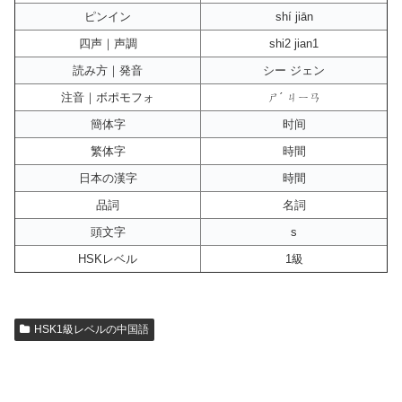
ピンイン
shí jiān
四声｜声調
shi2 jian1
読み方｜発音
シー ジェン
注音｜ボポモフォ
ㄕˊ ㄐㄧㄢ
簡体字
时间
繁体字
時間
日本の漢字
時間
品詞
名詞
頭文字
s
HSKレベル
1級
HSK1級レベルの中国語