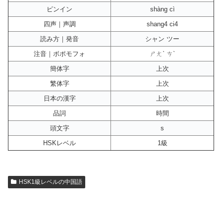
ピンイン
shàng cì
四声｜声調
shang4 ci4
読み方｜発音
シャン ツー
注音｜ボポモフォ
ㄕㄤˋ ㄘˋ
簡体字
上次
繁体字
上次
日本の漢字
上次
品詞
時間
頭文字
s
HSKレベル
1級
HSK1級レベルの中国語