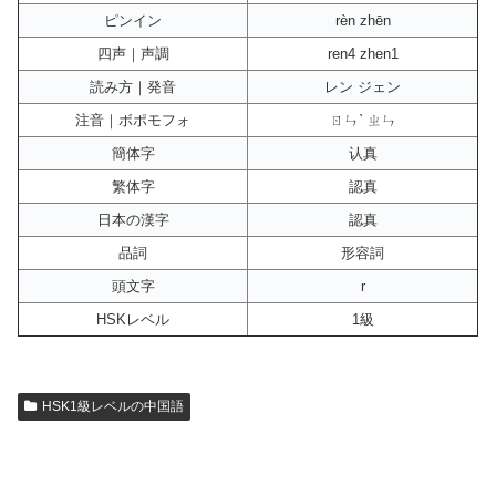
ピンイン
rèn zhēn
四声｜声調
ren4 zhen1
読み方｜発音
レン ジェン
注音｜ボポモフォ
ㄖㄣˋ ㄓㄣ
簡体字
认真
繁体字
認真
日本の漢字
認真
品詞
形容詞
頭文字
r
HSKレベル
1級
HSK1級レベルの中国語