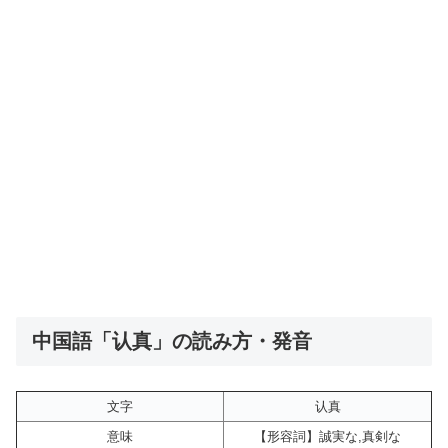
中国語「认真」の読み方・発音
文字
认真
意味
【形容詞】誠実な,真剣な