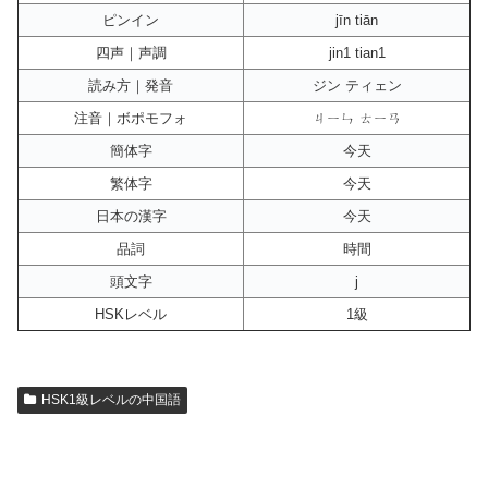
ピンイン
jīn tiān
四声｜声調
jin1 tian1
読み方｜発音
ジン ティェン
注音｜ボポモフォ
ㄐㄧㄣ ㄊㄧㄢ
簡体字
今天
繁体字
今天
日本の漢字
今天
品詞
時間
頭文字
j
HSKレベル
1級
HSK1級レベルの中国語