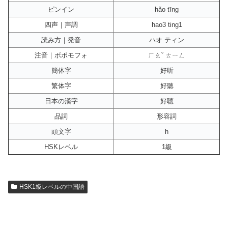
ピンイン
hǎo tīng
四声｜声調
hao3 ting1
読み方｜発音
ハオ ティン
注音｜ボポモフォ
ㄏㄠˇ ㄊㄧㄥ
簡体字
好听
繁体字
好聽
日本の漢字
好聴
品詞
形容詞
頭文字
h
HSKレベル
1級
HSK1級レベルの中国語