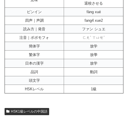
退校させる
ピンイン
fàng xué
四声｜声調
fang4 xue2
読み方｜発音
ファン シュエ
注音｜ボポモフォ
ㄈㄤˋ ㄒㄩㄝˊ
簡体字
放学
繁体字
放學
日本の漢字
放学
品詞
動詞
頭文字
HSKレベル
1級
HSK1級レベルの中国語