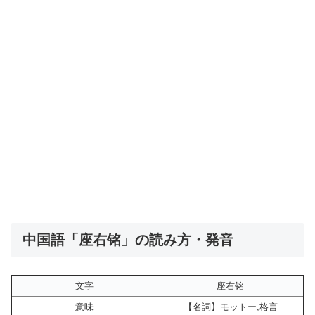
中国語「座右铭」の読み方・発音
文字
座右铭
意味
【名詞】モットー,格言