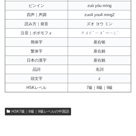
ピンイン
zuò yòu míng
四声｜声調
zuo4 you4 ming2
読み方｜発音
ズオ ヨウ ミン
注音｜ボポモフォ
ㄗㄨㄛˋ ㄧㄡˋ ㄇㄧㄥˊ
簡体字
座右铭
繁体字
座右銘
日本の漢字
座右銘
品詞
名詞
頭文字
z
HSKレベル
7級｜8級｜9級
HSK7級｜8級｜9級レベルの中国語