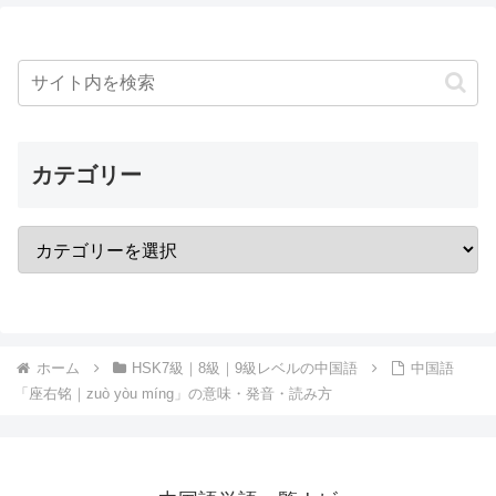
カテゴリー
ホーム
HSK7級｜8級｜9級レベルの中国語
中国語
「座右铭｜zuò yòu míng」の意味・発音・読み方