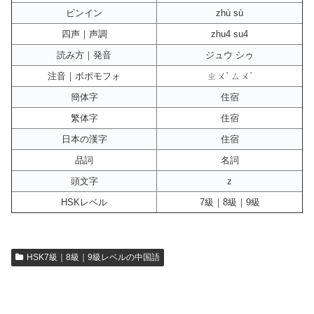
ピンイン
zhù sù
四声｜声調
zhu4 su4
読み方｜発音
ジュウ シゥ
注音｜ボポモフォ
ㄓㄨˋ ㄙㄨˋ
簡体字
住宿
繁体字
住宿
日本の漢字
住宿
品詞
名詞
頭文字
z
HSKレベル
7級｜8級｜9級
HSK7級｜8級｜9級レベルの中国語