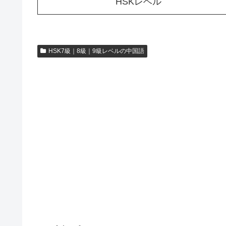
HSKレベル
HSK7級｜8級｜9級レベルの中国語