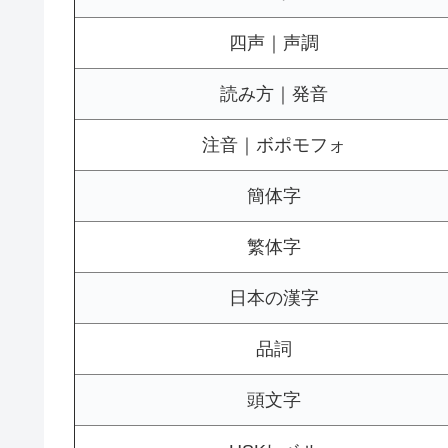
四声｜声調
読み方｜発音
注音｜ボポモフォ
簡体字
繁体字
日本の漢字
品詞
頭文字