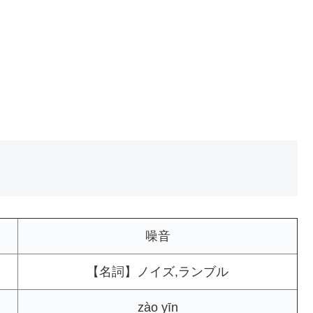
噪音
【名詞】ノイズ,ランブル
zào yīn