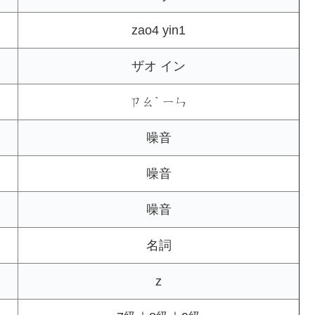
zao4 yin1
ザオ イン
ㄗㄠˋ ㄧㄣ
噪音
噪音
噪音
名詞
z