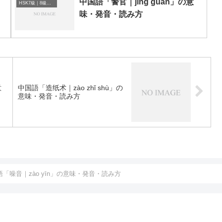
中国語「警官｜jǐng guān」の意
HSK7級｜8級｜9級レベルの中国語
味・発音・読み方
意
中国語「造纸术｜zào zhǐ shù」の
意味・発音・読み方
語「噪音｜zào yīn」の意味・発音・読み方