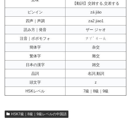
【動詞】交雑する,交差する
ピンイン
zá jiāo
四声｜声調
za2 jiao1
読み方｜発音
ザー ジャオ
注音｜ボポモフォ
ㄗㄚˊ ㄐㄧㄠ
簡体字
杂交
繁体字
雜交
日本の漢字
雑交
品詞
名詞,動詞
頭文字
z
HSKレベル
7級｜8級｜9級
HSK7級｜8級｜9級レベルの中国語