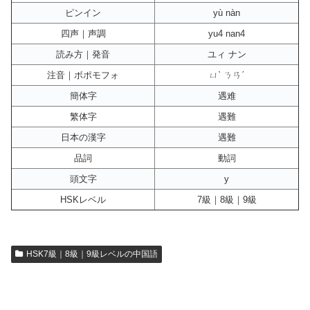
ピンイン
yù nàn
四声｜声調
yu4 nan4
読み方｜発音
ユィ ナン
注音｜ボポモフォ
ㄩˋ ㄋㄢˊ
簡体字
遇难
繁体字
遇難
日本の漢字
遇難
品詞
動詞
頭文字
y
HSKレベル
7級｜8級｜9級
HSK7級｜8級｜9級レベルの中国語