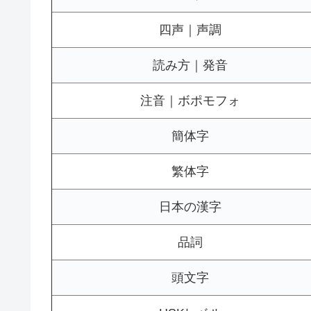
四声｜声調
読み方｜発音
注音｜ボポモフォ
簡体字
繁体字
日本の漢字
品詞
頭文字