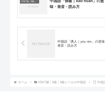
中国語「保暖｜bǎo nuǎn」の意
HSK7級｜8級｜9級レベルの中国語
味・発音・読み方
中国語「诱人｜yòu rén」の意
発音・読み方
ホーム
HSK7級｜8級｜9級レベルの中国語
中国