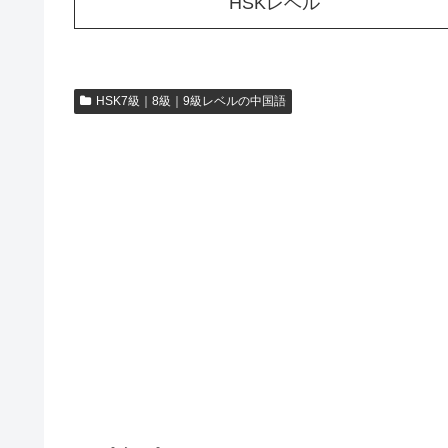
HSKレベル
HSK7級｜8級｜9級レベルの中国語