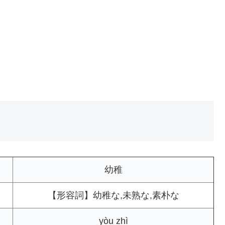
幼稚
【形容詞】幼稚な,未熟な,素朴な
yòu zhì