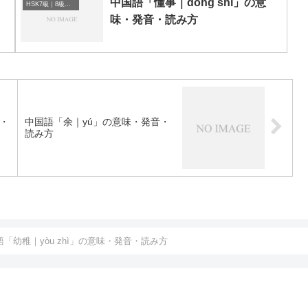
中国語「懂事｜dǒng shì」の意
HSK7級｜8級｜9級レベルの中国語
味・発音・読み方
味・
中国語「余｜yú」の意味・発音・
読み方
語「幼稚｜yòu zhì」の意味・発音・読み方