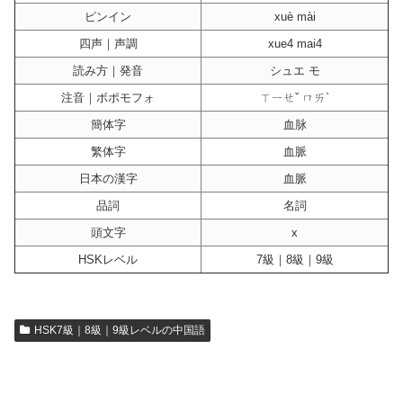
ピンイン
xuè mài
四声｜声調
xue4 mai4
読み方｜発音
シュエ モ
注音｜ボポモフォ
ㄒㄧㄝˇ ㄇㄞˋ
簡体字
血脉
繁体字
血脈
日本の漢字
血脈
品詞
名詞
頭文字
x
HSKレベル
7級｜8級｜9級
HSK7級｜8級｜9級レベルの中国語