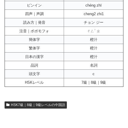
ピンイン
chéng zhī
四声｜声調
cheng2 zhi1
読み方｜発音
チョン ジー
注音｜ボポモフォ
ㄔㄥˊ ㄓ
簡体字
橙汁
繁体字
橙汁
日本の漢字
橙汁
品詞
名詞
頭文字
c
HSKレベル
7級｜8級｜9級
HSK7級｜8級｜9級レベルの中国語