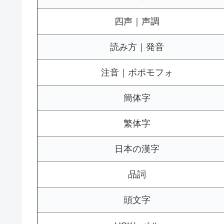
四声｜声調
読み方｜発音
注音｜ボポモフォ
簡体字
繁体字
日本の漢字
品詞
頭文字