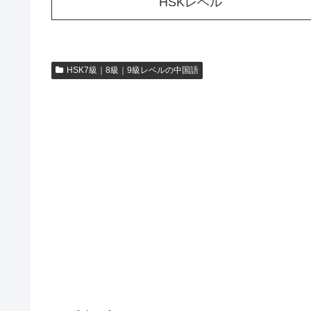
HSKレベル
HSK7級｜8級｜9級レベルの中国語