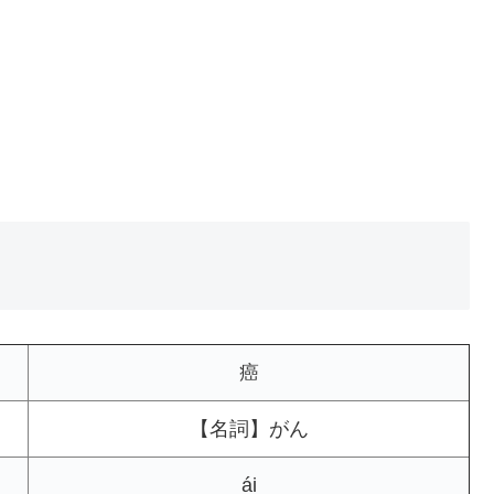
癌
【名詞】がん
ái