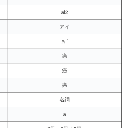
ai2
アイ
ㄞˊ
癌
癌
癌
名詞
a