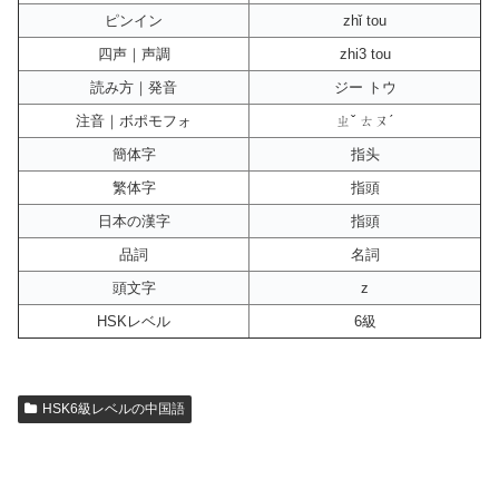
ピンイン
zhǐ tou
四声｜声調
zhi3 tou
読み方｜発音
ジー トウ
注音｜ボポモフォ
ㄓˇ ㄊㄡˊ
簡体字
指头
繁体字
指頭
日本の漢字
指頭
品詞
名詞
頭文字
z
HSKレベル
6級
HSK6級レベルの中国語