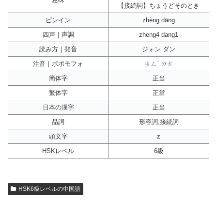
【接続詞】ちょうどそのとき
ピンイン
zhèng dāng
四声｜声調
zheng4 dang1
読み方｜発音
ジォン ダン
注音｜ボポモフォ
ㄓㄥˋ ㄉㄤ
簡体字
正当
繁体字
正當
日本の漢字
正当
品詞
形容詞,接続詞
頭文字
z
HSKレベル
6級
HSK6級レベルの中国語