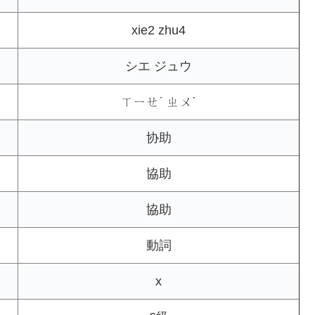
xie2 zhu4
シエ ジュウ
ㄒㄧㄝˊ ㄓㄨˋ
协助
協助
協助
動詞
x