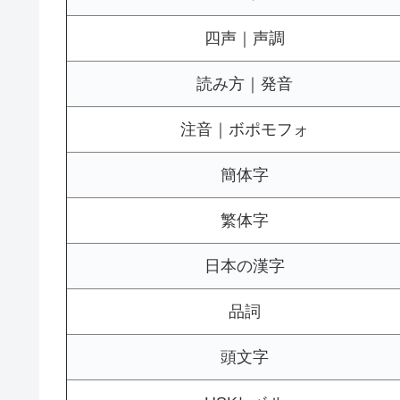
四声｜声調
読み方｜発音
注音｜ボポモフォ
簡体字
繁体字
日本の漢字
品詞
頭文字