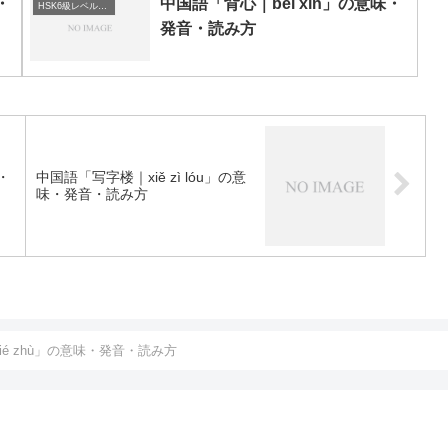
・
中国語「背心｜bèi xīn」の意味・
HSK6級レベルの中国語
発音・読み方
・
中国語「写字楼｜xiě zì lóu」の意
味・発音・読み方
ié zhù」の意味・発音・読み方