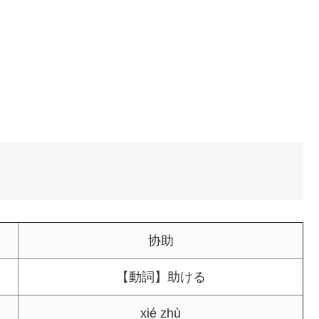
协助
【動詞】助ける
xié zhù