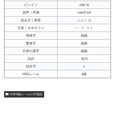
ピンイン
xiàn lù
四声｜声調
xian4 lu4
読み方｜発音
シェン ル
注音｜ボポモフォ
ㄒㄧㄢˋ ㄌㄨˋ
簡体字
线路
繁体字
線路
日本の漢字
線路
品詞
名詞
頭文字
x
HSKレベル
6級
HSK6級レベルの中国語