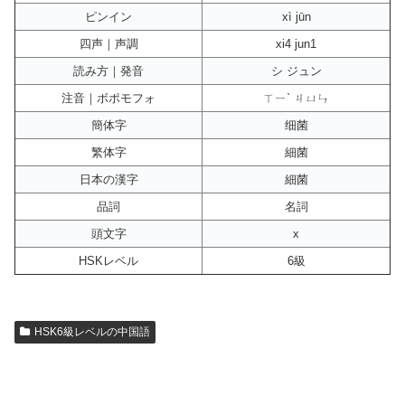
ピンイン
xì jūn
四声｜声調
xi4 jun1
読み方｜発音
シ ジュン
注音｜ボポモフォ
ㄒㄧˋ ㄐㄩㄣ
簡体字
细菌
繁体字
細菌
日本の漢字
細菌
品詞
名詞
頭文字
x
HSKレベル
6級
HSK6級レベルの中国語