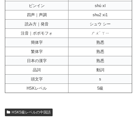
ピンイン
shú xī
四声｜声調
shu2 xi1
読み方｜発音
シュウ シー
注音｜ボポモフォ
ㄕㄨˊ ㄒㄧ
簡体字
熟悉
繁体字
熟悉
日本の漢字
熟悉
品詞
動詞
頭文字
s
HSKレベル
5級
HSK5級レベルの中国語