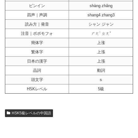
ピンイン
shàng zhǎng
四声｜声調
shang4 zhang3
読み方｜発音
シャン ジャン
注音｜ボポモフォ
ㄕㄤˋ ㄓㄤˇ
簡体字
上涨
繁体字
上漲
日本の漢字
上漲
品詞
動詞
頭文字
s
HSKレベル
5級
HSK5級レベルの中国語