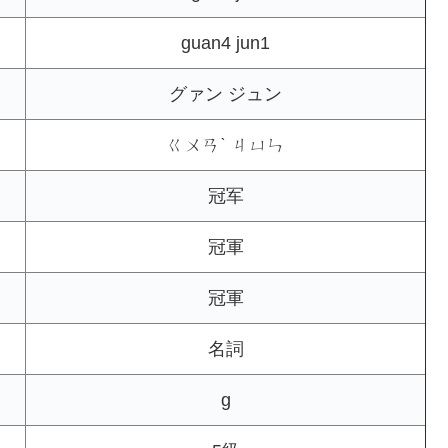
guan4 jun1
グァン ジュン
ㄍㄨㄢˋ ㄐㄩㄣ
冠军
冠軍
冠軍
名詞
g