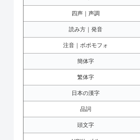
四声｜声調
読み方｜発音
注音｜ボポモフォ
簡体字
繁体字
日本の漢字
品詞
頭文字