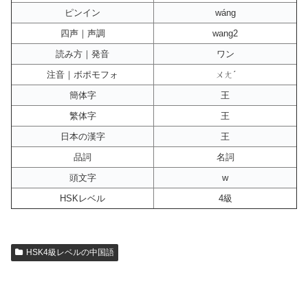
ピンイン
wáng
四声｜声調
wang2
読み方｜発音
ワン
注音｜ボポモフォ
ㄨㄤˊ
簡体字
王
繁体字
王
日本の漢字
王
品詞
名詞
頭文字
w
HSKレベル
4級
HSK4級レベルの中国語