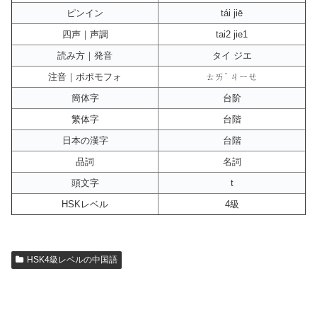
ピンイン
tái jiē
四声｜声調
tai2 jie1
読み方｜発音
タイ ジエ
注音｜ボポモフォ
ㄊㄞˊ ㄐㄧㄝ
簡体字
台阶
繁体字
台階
日本の漢字
台階
品詞
名詞
頭文字
t
HSKレベル
4級
HSK4級レベルの中国語