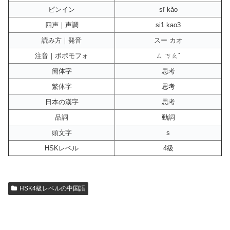
ピンイン
sī kǎo
四声｜声調
si1 kao3
読み方｜発音
スー カオ
注音｜ボポモフォ
ㄙ ㄎㄠˇ
簡体字
思考
繁体字
思考
日本の漢字
思考
品詞
動詞
頭文字
s
HSKレベル
4級
HSK4級レベルの中国語